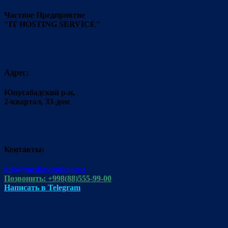
Частное Предприятие
"IT HOSTING SERVICE"
Адрес:
Юнусабадский р-н,
2-квартал, 33-дом
Контакты:
info@mediasolutions.uz
Позвонить: +998(88)555-99-00
Написать в Telegram