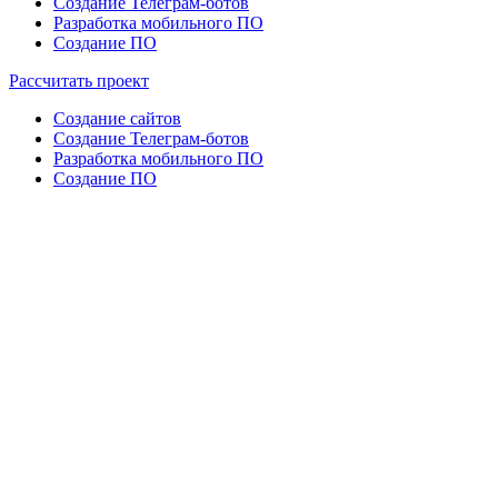
Создание Телеграм-ботов
Разработка мобильного ПО
Создание ПО
Рассчитать проект
Создание сайтов
Создание Телеграм-ботов
Разработка мобильного ПО
Создание ПО
Как сделать сайт, который реально работает на ваш
бизнес?
Мы создаём сайты, которые не
просто “красиво выглядят”, а
приносят заявки, продажи и
результат. От лендинга до интернет-
магазина — всё под ключ, с