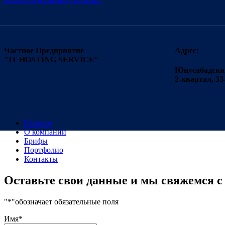
НАЧАТЬ НОВЫЙ ПРОЕКТ
Частное Предприятие
Адрес:
"IT HOSTING SERVICE"
Юнусабадский
2-квартал, 33
Главная
О компании
Брифы
Портфолио
Контакты
Оставьте свои данные и мы свяжемся с
"
*
"обозначает обязательные поля
Имя
*