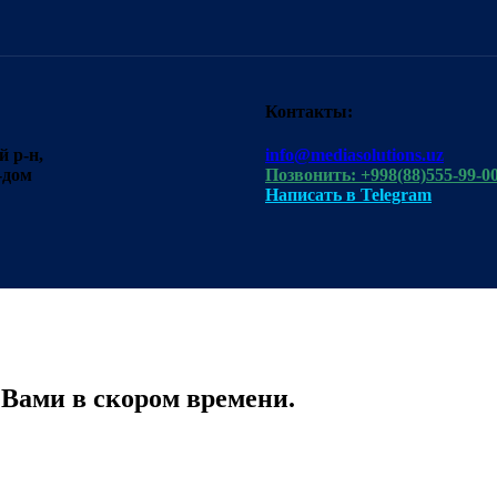
Контакты:
 р-н,
info@mediasolutions.uz
-дом
Позвонить: +998(88)555-99-0
Написать в Telegram
 Вами в скором времени.